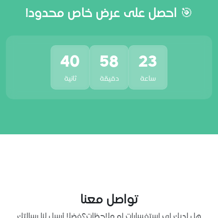
🎯 احصل على عرض خاص محدود!
39
58
23
ساعة
دقيقة
ثانية
تواصل معنا
هل لديك اي استفسارات او ملاحظات؟فضلا أرسل لنا رسالتك